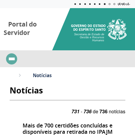
Acessibilida
Aplicar c
A=
A+
A-
Portal do
Servidor
Secretaria de Estado de
Gestão e Recursos
Humanos
Notícias
Notícias
731
-
736
de
736
notícias
Mais de 700 certidões concluídas e
disponíveis para retirada no IPAJM