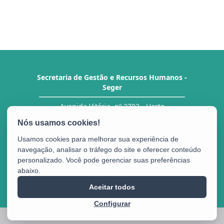
Secretaria de Gestão e Recursos Humanos -
Seger
Avenida Vitória, nº 2703 - Horto
CEP: 29.045-160 - Vitória / ES
Tel.: Central de Atendimento ao Servidor (CAS)
27 3636-5292/ 5293
Usamos cookies para melhorar sua experiência de
navegação, analisar o tráfego do site e oferecer conteúdo
personalizado. Você pode gerenciar suas preferências
abaixo.
Portal do
Aceitar todos
Servidor
Configurar
2025 – 2026 | Desenvolvido pelo
PRODEST
com Software Livre.