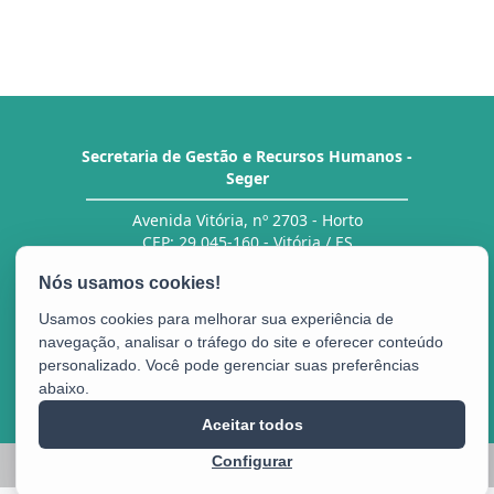
Secretaria de Gestão e Recursos Humanos -
Seger
Avenida Vitória, nº 2703 - Horto
CEP: 29.045-160 - Vitória / ES
Tel.: Central de Atendimento ao Servidor (CAS)
27 3636-5292/ 5293
Usamos cookies para melhorar sua experiência de
navegação, analisar o tráfego do site e oferecer conteúdo
personalizado. Você pode gerenciar suas preferências
Portal do
abaixo.
Servidor
Aceitar todos
2025 – 2026 | Desenvolvido pelo
PRODEST
com Software Livre.
Configurar