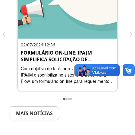
02/07/2026 12:36
30/0
FORMULÁRIO ON-LINE: IPAJM
INO
SIMPLIFICA SOLICITAÇÃO DE
INS
CONTINUIDADE DA CONTRIBUIÇÃO
FOR
Com objetivo de facilitar a vida do servidor, o
Premi
PREVIDENCIÁRIA DURANTE LICENÇA
IPAJM disponibiliza no sistema E-Docs, via E-
munic
SEM VENCIMENTO
Flow, um formulário on-line para requerimento
inov
da continuidade do recolhimento da contribuição
previdenciária durante os períodos de licença
sem vencimentos ou licença sem remuneração.
MAIS NOTÍCIAS