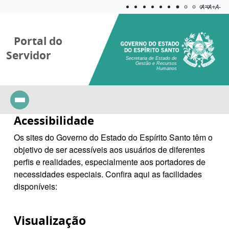
Acessibilida
Aplicar c
A=
A+
A-
Portal do
Servidor
Secretaria de Estado de
Gestão e Recursos
Humanos
Acessibilidade
Os sites do Governo do Estado do Espírito Santo têm o
objetivo de ser acessíveis aos usuários de diferentes
perfis e realidades, especialmente aos portadores de
necessidades especiais. Confira aqui as facilidades
disponíveis:
Visualização