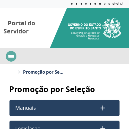
Acessibilida
Aplicar c
A=
A+
A-
Portal do
Servidor
Secretaria de Estado de
Gestão e Recursos
Humanos
Promoção por Seleção
Promoção por Seleção
Manuais
Legislação