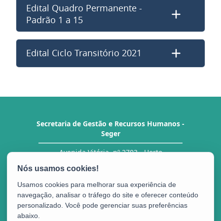
Edital Quadro Permanente -
Padrão 1 a 15
Edital Ciclo Transitório 2021
Secretaria de Gestão e Recursos Humanos -
Seger
Avenida Vitória, nº 2703 - Horto
CEP: 29.045-160 - Vitória / ES
Tel.: Central de Atendimento ao Servidor (CAS)
27 3636-5292/ 5293
Usamos cookies para melhorar sua experiência de
navegação, analisar o tráfego do site e oferecer conteúdo
personalizado. Você pode gerenciar suas preferências
abaixo.