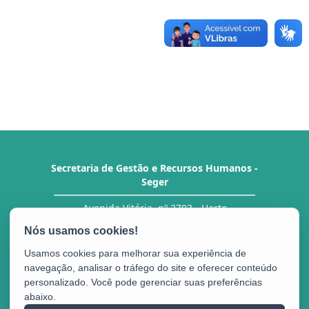
Secretaria de Gestão e Recursos Humanos -
Seger
Avenida Vitória, nº 2703 - Horto
CEP: 29.045-160 - Vitória / ES
Tel.: Central de Atendimento ao Servidor (CAS)
27 3636-5292/ 5293
Usamos cookies para melhorar sua experiência de
navegação, analisar o tráfego do site e oferecer conteúdo
personalizado. Você pode gerenciar suas preferências
abaixo.
Portal do