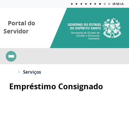
Acessibilida
Aplicar c
A=
A+
A-
Portal do
Servidor
Secretaria de Estado de
Gestão e Recursos
Humanos
Serviços
Empréstimo Consignado