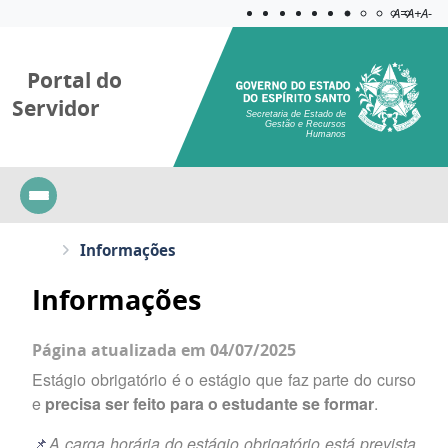
Acessibilida
Aplicar c
A=
A+
A-
Portal do
Servidor
Secretaria de Estado de
Gestão e Recursos
Humanos
Informações
Informações
Página atualizada em 04/07/2025
Estágio obrigatório é o estágio que faz parte do curso
e
precisa ser feito para o estudante se formar
.
📌
A carga horária do estágio obrigatório está prevista