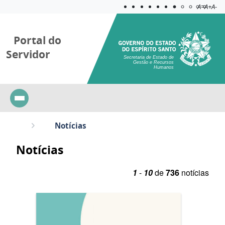
Acessibilida
Aplicar c
A=
A+
A-
Portal do
Servidor
Secretaria de Estado de
Gestão e Recursos
Humanos
Notícias
Notícias
1
-
10
de
736
notícias