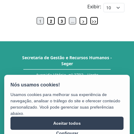
Exibir:
1
2
3
...
>
>>
Secretaria de Gestão e Recursos Humanos -
Seger
Avenida Vitória, nº 2703 - Horto
CEP: 29.045-160 - Vitória / ES
Tel.: Central de Atendimento ao Servidor (CAS)
27 3636-5292/ 5293
Usamos cookies para melhorar sua experiência de
navegação, analisar o tráfego do site e oferecer conteúdo
personalizado. Você pode gerenciar suas preferências
abaixo.
Portal do
Aceitar todos
Servidor
Configurar