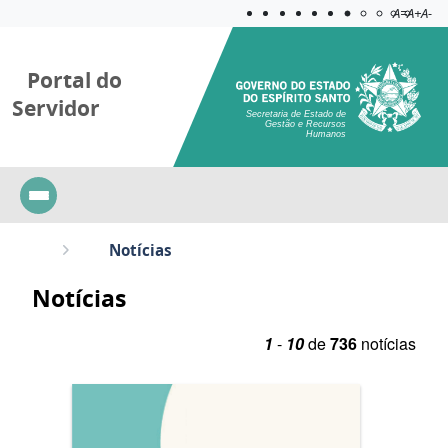
Acessibilida
Aplicar c
A=
A+
A-
Portal do
Servidor
Secretaria de Estado de
Gestão e Recursos
Humanos
Notícias
Notícias
1
-
10
de
736
notícias