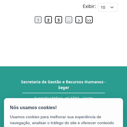
Exibir:
1
2
3
...
>
>>
Secretaria de Gestão e Recursos Humanos -
Seger
Avenida Vitória, nº 2703 - Horto
CEP: 29.045-160 - Vitória / ES
Tel.: Central de Atendimento ao Servidor (CAS)
27 3636-5292/ 5293
Usamos cookies para melhorar sua experiência de
navegação, analisar o tráfego do site e oferecer conteúdo