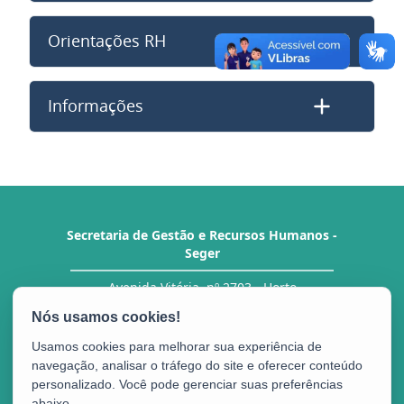
Orientações RH
Informações
Secretaria de Gestão e Recursos Humanos -
Seger
Avenida Vitória, nº 2703 - Horto
CEP: 29.045-160 - Vitória / ES
Tel.: Central de Atendimento ao Servidor (CAS)
27 3636-5292/ 5293
Usamos cookies para melhorar sua experiência de
navegação, analisar o tráfego do site e oferecer conteúdo
personalizado. Você pode gerenciar suas preferências
abaixo.