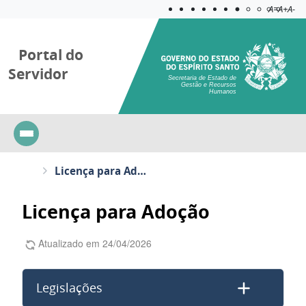
Acessibilida
Aplicar c
A=
A+
A-
Portal do
Servidor
Secretaria de Estado de
Gestão e Recursos
Humanos
Licença para Adoção
Licença para Adoção
A
tualizado em 24/04/2026
Legislações