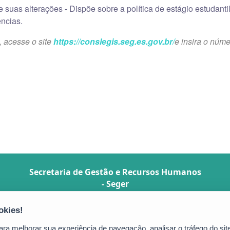
e suas alterações - Dispõe sobre a política de estágio estudant
ncias.
, acesse o site
https://conslegis.seg.es.gov.br/
e insira o núm
Secretaria de Gestão e Recursos Humanos
- Seger
Avenida Vitória, nº 2703 - Horto
CEP: 29.045-160 - Vitória / ES
Tel.: Central de Atendimento ao Servidor
a melhorar sua experiência de navegação, analisar o tráfego do site