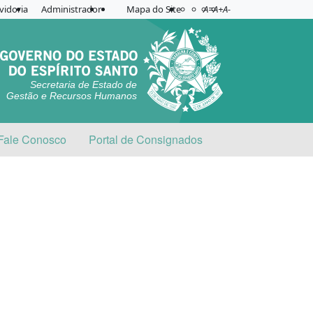
Acessibilidade
Aplicar contraste
vidoria
Administrador
Mapa do Site
A=
A+
A-
Secretaria de Estado de
Gestão e Recursos Humanos
Fale Conosco
Portal de Consignados