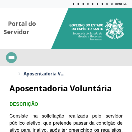
Acessibilida
Aplicar c
A=
A+
A-
Portal do
Servidor
Secretaria de Estado de
Gestão e Recursos
Humanos
Aposentadoria Voluntária
Aposentadoria Voluntária
DESCRIÇÃO
Consiste na solicitação realizada pelo servidor
público efetivo, que pretende passar da condição de
ativo para inativo, após ter preenchido os requisitos,