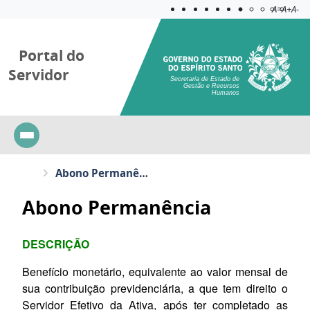
Acessibilida
Aplicar c
A=
A+
A-
Portal do
Servidor
Secretaria de Estado de
Gestão e Recursos
Humanos
Abono Permanência
Abono Permanência
DESCRIÇÃO
Benefício monetário, equivalente ao valor mensal de
sua contribuição previdenciária, a que tem direito o
Servidor Efetivo da Ativa, após ter completado as